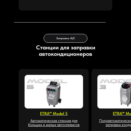
Заправка А/С
Станции для заправки
автокондиционеров
ETRA™ Model 5
ETRA™ Mo
Автоматическая станция для
Полуавтоматическа
больших и малых автосервисов
заправки конд