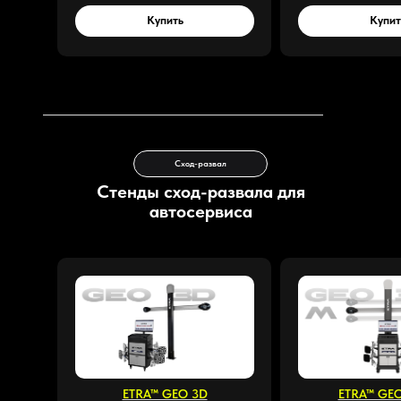
Купить
Купит
Сход-развал
Стенды сход-развала для
автосервиса
ETRA™ GEO 3D
ETRA™ GE